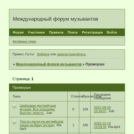
Международный форум музыкантов
Форум
Участники
Правила
Поиск
Регистрация
Войти
Активные темы
Привет, Гость!
Войдите
или
зарегистрируйтесь
.
»
Международный форум музыкантов
»
Промоушн
Страница:
1
Промоушн
Последнее
Тема
Ответов
Просмотров
сообщение
Цифровая дистрибуция
2021-09-29
музыки. Все площадки.
0
169
15:34:07
Jule
Быстро, просто.
Jule
Тексты песен на английском
2016-12-19
языке на Вашу музыку
Ria
1
196
14:59:34
Ria April
April