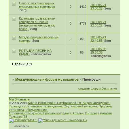
Список международных
2011-05-21
музыкальных конкурсов
0
1412
23:08:27
Serg
Serg
Календарь музыкальных
конкурсов в России
2011-05-21
0
6773
(академическая музыка/
22:55:22
Serg
вокал)
Serg
Международный песенный
2011-05-21
0
151
конкурс
Serg
22:49:56
Serg
2011-05-03
РОТАЦИЯ ПЕСЕН НА
0
86
15:38:38
РАДИО
radionoginska
radionoginska
Страница:
1
»
Международный форум музыкантов
»
Промоушн
создать форум бесплатно
Мы ВКонтакте
© 2009-2016
Novus Инжиниринг. Спутниковое ТВ. Видеонаблюдение.
Телевид - спутниковое телевидение. Спутниковый интернет. Продажа,
установка, обслуживание.
Строительство домов. Проекты коттеджей. Статьи.
Интернет магазин
Триколор ТВ.
«Телевид»