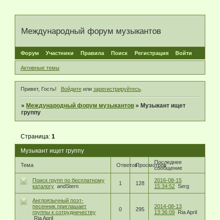
Международный форум музыкантов
Форум
Участники
Правила
Поиск
Регистрация
Войти
Активные темы
Привет, Гость!
Войдите
или
зарегистрируйтесь
.
»
Международный форум музыкантов
»
Музыкант ищет
группу
Страница:
1
Музыкант ищет группу
Последнее
Тема
Ответов
Просмотров
сообщение
Поиск групп по бесплатному
2016-08-15
1
128
каталогу
andStern
15:34:52
Serg
Англоязычный поэт-
песенник приглашает
2014-08-13
0
295
группы к сотрудничеству
13:36:09
Ria April
Ria April