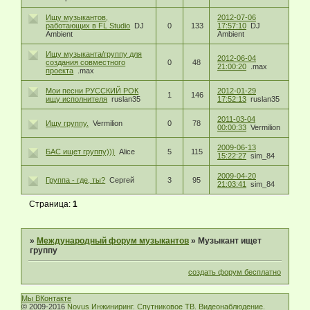
Ищу музыкантов,
2012-07-06
работающих в FL Studio
DJ
0
133
17:57:10
DJ
Ambient
Ambient
Ищу музыканта/группу для
2012-06-04
создания совместного
0
48
21:00:20
.max
проекта
.max
Мои песни РУССКИЙ РОК
2012-01-29
1
146
ищу исполнителя
ruslan35
17:52:13
ruslan35
2011-03-04
Ищу группу.
Vermilion
0
78
00:00:33
Vermilion
2009-06-13
БАС ищет группу)))
Alice
5
115
15:22:27
sim_84
2009-04-20
Группа - где, ты?
Сергей
3
95
21:03:41
sim_84
Страница:
1
»
Международный форум музыкантов
»
Музыкант ищет
группу
создать форум бесплатно
Мы ВКонтакте
© 2009-2016
Novus Инжиниринг. Спутниковое ТВ. Видеонаблюдение.