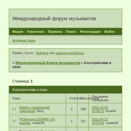
Международный форум музыкантов
Форум
Участники
Правила
Поиск
Регистрация
Войти
Активные темы
Привет, Гость!
Войдите
или
зарегистрируйтесь
.
»
Международный форум музыкантов
»
Альтернатива и
панк
Страница:
1
Альтернатива и панк
Последнее
Тема
Ответов
Просмотров
сообщение
Клипы с социальной
2011-12-22
4
368
тематикой
Serg
13:56:15
Ksandr
РОКгруппа LEXPIRI- ЕР-
2011-04-12
1
111
альбом
ruslan35
10:10:03
ruslan35