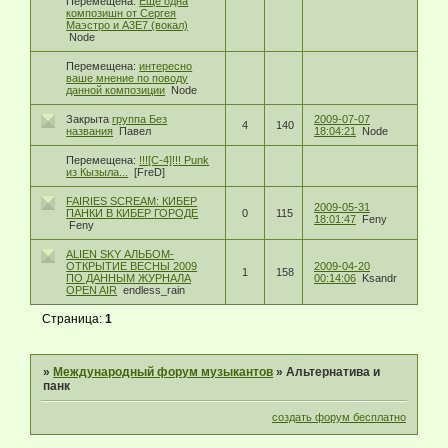
Перемещена:
Еще одна
композишн от Сергея
Маэстро и А3Е7 (вокал)
Node
Перемещена:
интересно
ваше мнение по поводу
данной композиции
Node
Закрыта
группа Без
2009-07-07
4
140
названия
Павел
18:04:21
Node
Перемещена:
!!![C-4]!!! Punk
из Кызыла...
[FreD]
FAIRIES SCREAM: КИБЕР
2009-05-31
ПАНКИ В КИБЕР ГОРОДЕ
0
115
18:01:47
Feny
Feny
ALIEN SKY АЛЬБОМ-
ОТКРЫТИЕ ВЕСНЫ 2009
2009-04-20
1
158
ПО ДАННЫМ ЖУРНАЛА
00:14:06
Ksandr
OPEN AIR
endless_rain
Страница:
1
»
Международный форум музыкантов
»
Альтернатива и
панк
создать форум бесплатно