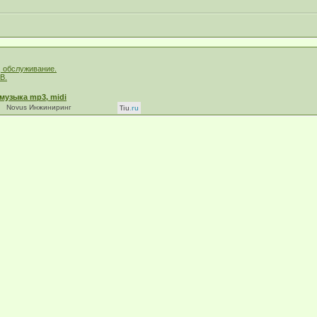
, обслуживание.
В.
музыка mp3, midi
Novus Инжиниринг
Tiu
.ru