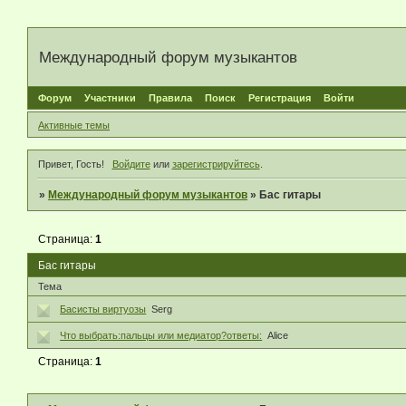
Международный форум музыкантов
Форум
Участники
Правила
Поиск
Регистрация
Войти
Активные темы
Привет, Гость!
Войдите
или
зарегистрируйтесь
.
»
Международный форум музыкантов
»
Бас гитары
Страница:
1
Бас гитары
Тема
Басисты виртуозы
Serg
Что выбрать:пальцы или медиатор?ответы:
Alice
Страница:
1