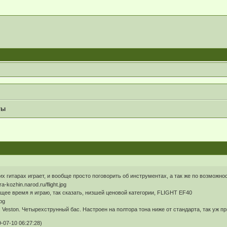
ты
ких гитарах играет, и вообще просто поговорить об инструментах, а так же по возможн
ящее время я играю, так сказать, низшей ценовой категории, FLIGHT EF40
.. Veston. Четырехструнный бас. Настроен на полтора тона ниже от стандарта, так уж п
07-10 06:27:28)