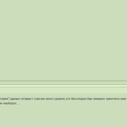
егории",однако гитарист совсем иного уровня,это бесспорно.Как неверно замечено кем
е наоборот....