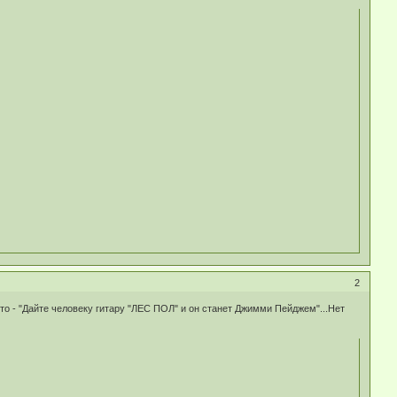
2
-то - "Дайте человеку гитару "ЛЕС ПОЛ" и он станет Джимми Пейджем"...Нет