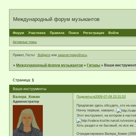
Международный форум музыкантов
Форум
Участники
Правила
Поиск
Регистрация
Войти
Активные темы
Привет, Гость!
Войдите
или
зарегистрируйтесь
.
»
Международный форум музыкантов
»
Гитары
»
Ваши инструмен
Страница:
1
Ваши инструменты
Валера_Кожин
Поделиться
2009-07-09 23:31:53
Администратор
Предлагаю здесь обсудить, кто на ка
Начну первым, наверно...
Этот инструмент, на котором в насто
Хоть раздел и не басовый, но все же.
Отредактировано Валера_Кожин (2009-