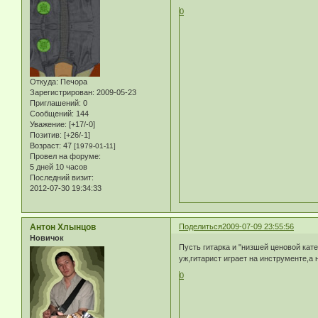
0
Откуда:
Печора
Зарегистрирован
: 2009-05-23
Приглашений:
0
Сообщений:
144
Уважение:
[+17/-0]
Позитив:
[+26/-1]
Возраст:
47
[1979-01-11]
Провел на форуме:
5 дней 10 часов
Последний визит:
2012-07-30 19:34:33
Антон Хлынцов
Поделиться
2009-07-09 23:55:56
Новичок
Пусть гитарка и "низшей ценовой кат
уж,гитарист играет на инструменте,а н
0