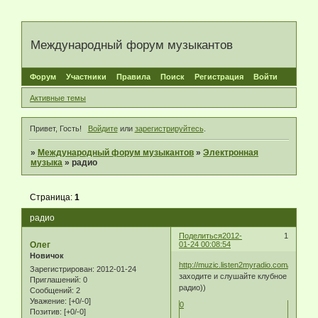
Международный форум музыкантов
Форум
Участники
Правила
Поиск
Регистрация
Войти
Активные темы
Привет, Гость!
Войдите
или
зарегистрируйтесь
.
»
Международный форум музыкантов
»
Электронная
музыка
»
радио
Страница:
1
радио
Поделиться
2012-
1
Олег
01-24 00:08:54
Новичок
http://muzic.listen2myradio.com/
Зарегистрирован
: 2012-01-24
заходите и слушайте клубное
Приглашений:
0
радио))
Сообщений:
2
Уважение:
[+0/-0]
0
Позитив:
[+0/-0]