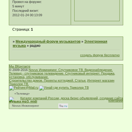
Провел на форуме:
5 минут
Последний визит:
2012-01-24 00:13:09
Страница:
1
»
Международный форум музыкантов
»
Электронная
музыка
»
радио
создать форум бесплатно
Мы ВКонтакте
© 2009-2016
Novus Инжиниринг. Спутниковое ТВ. Видеонаблюдение.
Телевид - спутниковое телевидение. Спутниковый интернет. Продажа,
установка, обслуживание.
Строительство домов. Проекты коттеджей. Статьи.
Интернет магазин
Триколор ТВ.
«Телевид»
музыка mp3, midi
Novus Инжиниринг
Tiu
.ru