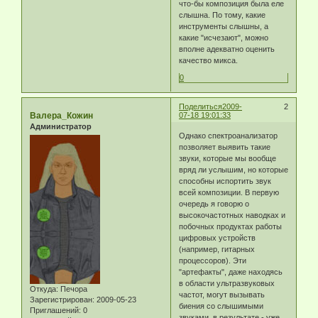
что-бы композиция была еле
слышна. По тому, какие
инструменты слышны, а
какие "исчезают", можно
вполне адекватно оценить
качество микса.
0
Поделиться
2009-
2
Валера_Кожин
07-18 19:01:33
Администратор
Однако спектроанализатор
позволяет выявить такие
звуки, которые мы вообще
вряд ли услышим, но которые
способны испортить звук
всей композиции. В первую
очередь я говорю о
высокочастотных наводках и
побочных продуктах работы
цифровых устройств
(например, гитарных
процессоров). Эти
"артефакты", даже находясь
в области ультразвуковых
Откуда:
Печора
частот, могут вызывать
Зарегистрирован
: 2009-05-23
биения со слышимыми
Приглашений:
0
звуками, в результате - уже