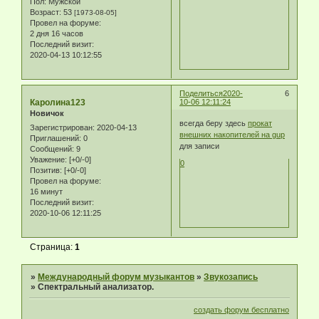
Пол:
Мужской
Возраст:
53
[1973-08-05]
Провел на форуме:
2 дня 16 часов
Последний визит:
2020-04-13 10:12:55
Поделиться
2020-
6
Каролина123
10-06 12:11:24
Новичок
всегда беру здесь
прокат
Зарегистрирован
: 2020-04-13
внешних накопителей на gup
Приглашений:
0
для записи
Сообщений:
9
Уважение:
[+0/-0]
0
Позитив:
[+0/-0]
Провел на форуме:
16 минут
Последний визит:
2020-10-06 12:11:25
Страница:
1
»
Международный форум музыкантов
»
Звукозапись
»
Спектральный анализатор.
создать форум бесплатно