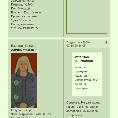
Уважение:
[+8/-1]
Позитив:
[+27/-3]
Пол:
Мужской
Возраст:
53
[1973-08-05]
Провел на форуме:
2 дня 16 часов
Последний визит:
2020-04-13 10:12:55
Поделиться
2009-
4
Валера_Кожин
07-18 20:36:05
Администратор
VaterDan
написал(а):
То-же, в
принципе,
касается и
инфразвука, от 2
до 10 Гц,
примерно
Согласен. Тут уже можно
говорить и о постоянной
Откуда:
Печора
составляющей сигнала,
Зарегистрирован
: 2009-05-23
которая уже
Приглашений:
0