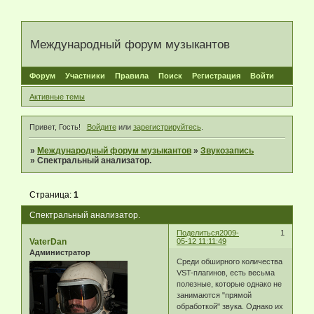
Международный форум музыкантов
Форум
Участники
Правила
Поиск
Регистрация
Войти
Активные темы
Привет, Гость!
Войдите
или
зарегистрируйтесь
.
»
Международный форум музыкантов
»
Звукозапись
»
Спектральный анализатор.
Страница:
1
Спектральный анализатор.
Поделиться
2009-
1
VaterDan
05-12 11:11:49
Администратор
Среди обширного количества
VST-плагинов, есть весьма
полезные, которые однако не
занимаются "прямой
обработкой" звука. Однако их