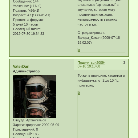
Сообщений:
144
слышимые "артефакты" в
Уважение:
[+17/-0]
звучании, которые могут
Позитив:
[+26/-1]
проявляться как хрип,
Возраст:
47
[1979-01-11]
непрозрачность высоких
Провел на форуме:
5 дней 10 часов
частот и т.п.
Последний визит:
Отредактировано
2012-07-30 19:34:33
Валера_Кожин (2009-07-18
19:02:07)
0
Поделиться
2009-
3
VaterDan
07-18 19:18:08
Администратор
То-же, в принципе, касается и
инфразвука, от 2 до 10 Гц,
примерно.
0
Откуда:
Архангельск
Зарегистрирован
: 2009-05-09
Приглашений:
0
Сообщений:
185