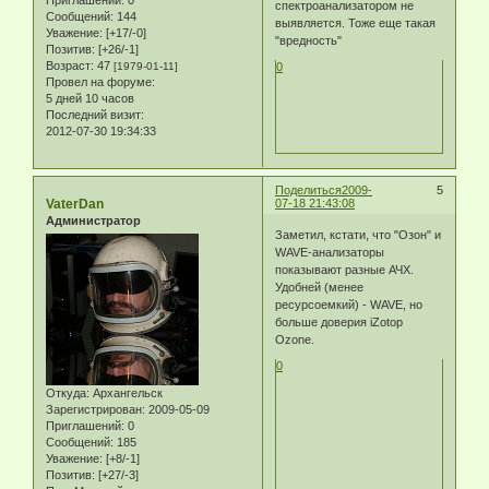
спектроанализатором не
Сообщений:
144
выявляется. Тоже еще такая
Уважение:
[+17/-0]
"вредность"
Позитив:
[+26/-1]
Возраст:
47
[1979-01-11]
0
Провел на форуме:
5 дней 10 часов
Последний визит:
2012-07-30 19:34:33
Поделиться
2009-
5
VaterDan
07-18 21:43:08
Администратор
Заметил, кстати, что "Озон" и
WAVE-анализаторы
показывают разные АЧХ.
Удобней (менее
ресурсоемкий) - WAVE, но
больше доверия iZotop
Ozone.
0
Откуда:
Архангельск
Зарегистрирован
: 2009-05-09
Приглашений:
0
Сообщений:
185
Уважение:
[+8/-1]
Позитив:
[+27/-3]