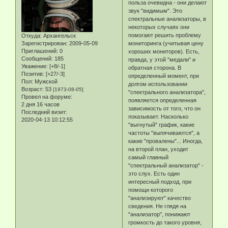
польза очевидна - они делают
звук "видимым". Это
спектральные анализаторы, в
некоторых случаях они
помогают решить проблему
Откуда:
Архангельск
Зарегистрирован
: 2009-05-09
мониторинга (учитывая цену
Приглашений:
0
хороших мониторов). Есть,
Сообщений:
185
правда, у этой "медали" и
Уважение:
[+8/-1]
обратная сторона. В
Позитив:
[+27/-3]
определенный момент, при
Пол:
Мужской
долгом использовании
Возраст:
53
[1973-08-05]
"спектрального анализатора",
Провел на форуме:
появляется определенная
2 дня 16 часов
зависимость от того, что он
Последний визит:
показывает. Насколько
2020-04-13 10:12:55
"выгнутый" график, какие
частоты "выпячиваются", а
какие "провалены"... Иногда,
на второй план, уходит
самый главный
"спектральный анализатор" -
это слух. Есть один
интересный подход, при
помощи которого
"анализируют" качество
сведения. Не глядя на
"анализатор", понижают
громкость до такого уровня,