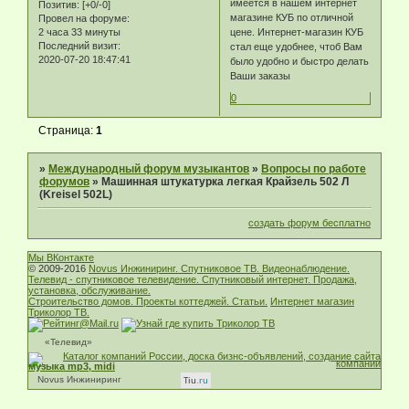
имеется в нашем интернет
Позитив:
[+0/-0]
магазине КУБ по отличной
Провел на форуме:
2 часа 33 минуты
цене. Интернет-магазин КУБ
Последний визит:
стал еще удобнее, чтоб Вам
2020-07-20 18:47:41
было удобно и быстро делать
Ваши заказы
0
Страница:
1
»
Международный форум музыкантов
»
Вопросы по работе
форумов
»
Машинная штукатурка легкая Крайзель 502 Л
(Kreisel 502L)
создать форум бесплатно
Мы ВКонтакте
© 2009-2016
Novus Инжиниринг. Спутниковое ТВ. Видеонаблюдение.
Телевид - спутниковое телевидение. Спутниковый интернет. Продажа,
установка, обслуживание.
Строительство домов. Проекты коттеджей. Статьи.
Интернет магазин
Триколор ТВ.
«Телевид»
музыка mp3, midi
Novus Инжиниринг
Tiu
.ru