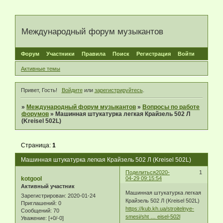
Международный форум музыкантов
Форум
Участники
Правила
Поиск
Регистрация
Войти
Активные темы
Привет, Гость!
Войдите
или
зарегистрируйтесь
.
»
Международный форум музыкантов
»
Вопросы по работе
форумов
»
Машинная штукатурка легкая Крайзель 502 Л
(Kreisel 502L)
Страница:
1
Машинная штукатурка легкая Крайзель 502 Л (Kreisel 502L)
Поделиться
2020-
1
kotgool
04-29 09:15:54
Активный участник
Машинная штукатурка легкая
Зарегистрирован
: 2020-01-24
Крайзель 502 Л (Kreisel 502L)
Приглашений:
0
https://kub.kh.ua/stroitelnye-
Сообщений:
70
smesi/sht … eisel-502l
Уважение:
[+0/-0]