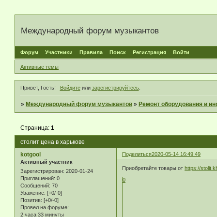
Международный форум музыкантов
Форум
Участники
Правила
Поиск
Регистрация
Войти
Активные темы
Привет, Гость!
Войдите
или
зарегистрируйтесь
.
»
Международный форум музыкантов
»
Ремонт оборудования и ин
Страница:
1
столит цена в харькове
kotgool
Поделиться
2020-05-14 16:49:49
Активный участник
Приобретайте товары от
https://stolit.
Зарегистрирован
: 2020-01-24
Приглашений:
0
0
Сообщений:
70
Уважение:
[+0/-0]
Позитив:
[+0/-0]
Провел на форуме:
2 часа 33 минуты