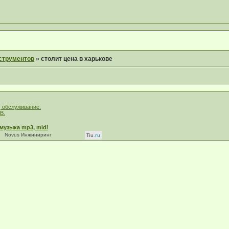
струментов
»
столит цена в харькове
, обслуживание.
В.
музыка mp3, midi
Novus Инжиниринг
Tiu
.ru