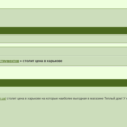
струментов
»
столит цена в харькове
kh.ua/
столит цена в харькове на которые наиболее выгодная в магазине Теплый дом! У