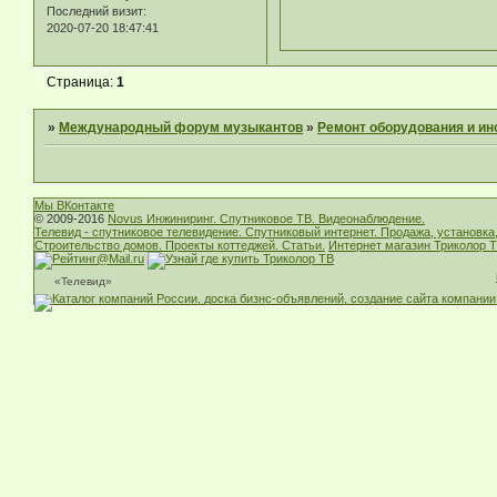
Последний визит:
2020-07-20 18:47:41
Страница:
1
»
Международный форум музыкантов
»
Ремонт оборудования и ин
Мы ВКонтакте
© 2009-2016
Novus Инжиниринг. Спутниковое ТВ. Видеонаблюдение.
Телевид - спутниковое телевидение. Спутниковый интернет. Продажа, установка
Строительство домов. Проекты коттеджей. Статьи.
Интернет магазин Триколор Т
«Телевид»