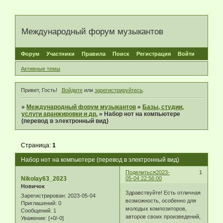
Международный форум музыкантов
Форум
Участники
Правила
Поиск
Регистрация
Войти
Активные темы
Привет, Гость!
Войдите
или
зарегистрируйтесь
.
»
Международный форум музыкантов
»
Базы, студии,
услуги аранжировки и др.
»
Набор нот на компьютере
(перевод в электронный вид)
Страница:
1
Набор нот на компьютере (перевод в электронный вид)
Поделиться
2023-
1
Nikolay63_2023
05-04 22:56:00
Новичок
Здравствуйте! Есть отличная
Зарегистрирован
: 2023-05-04
возможность, особенно для
Приглашений:
0
молодых композиторов,
Сообщений:
1
авторов своих произведений,
Уважение:
[+0/-0]