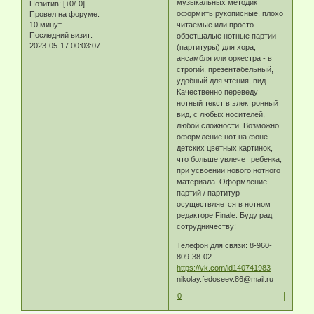
музыкальных методик
Позитив:
[+0/-0]
оформить рукописные, плохо
Провел на форуме:
10 минут
читаемые или просто
Последний визит:
обветшалые нотные партии
2023-05-17 00:03:07
(партитуры) для хора,
ансамбля или оркестра - в
строгий, презентабельный,
удобный для чтения, вид.
Качественно переведу
нотный текст в электронный
вид, с любых носителей,
любой сложности. Возможно
оформление нот на фоне
детских цветных картинок,
что больше увлечет ребенка,
при усвоении нового нотного
материала. Оформление
партий / партитур
осуществляется в нотном
редакторе Finale. Буду рад
сотрудничеству!
Телефон для связи: 8-960-
809-38-02
https://vk.com/id140741983
nikolay.fedoseev.86@mail.ru
0