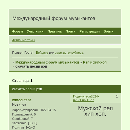
Международный форум музыкантов
Форум
Участники
Правила
Поиск
Регистрация
Войти
Активные темы
Привет, Гость!
Войдите
или
зарегистрируйтесь
.
»
Международный форум музыкантов
»
Рэп и хип-хоп
»
скачать песни рэп
Страница:
1
скачать песни рэп
Поделиться
2024-
1
ixmcoutsnf
02-21 06:11:37
Новичок
Мужской реп
Зарегистрирован
: 2022-04-15
хип хоп.
Приглашений:
0
Сообщений:
7
Уважение:
[+0/-0]
Позитив:
[+0/-0]